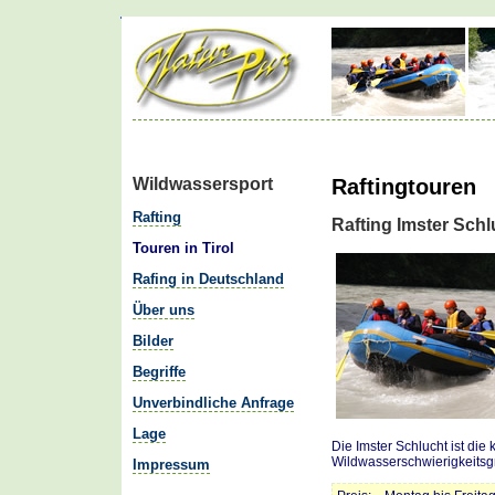
Wildwassersport
Raftingtouren
Rafting
Rafting Imster Schl
Touren in Tirol
Rafing in Deutschland
Über uns
Bilder
Begriffe
Unverbindliche Anfrage
Lage
Die Imster Schlucht ist die
Wildwasserschwierigkeitsgrad
Impressum